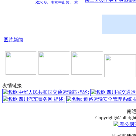
快车分公司召开典型事故
双水乡、南京中山陵、 杭
州西湖、上海外滩、城隍
庙、龙坞茶园花式旅拍双
卧8日游
魅力黄千庐
遇见内蒙
图片新闻
黄果树瀑布 荔波小七
孔 西江千户苗寨 青岩古镇
5日游
上海迪士尼乐园双飞6
日游
河南老君山双卧7日游
蓬安县领导深
高坪分公司开
南运集团圆满
南
友情链接
纯玩0自费0购物
致敬高温坚守
入
展
完
华东六市—扬州瘦西
湖、双园林古镇—木渎、
双水乡、南京中山陵、 杭
南
州西湖、上海外滩、城隍
庙、龙坞茶园花式旅拍双
Copyright@/ all righ
卧8日游
蜀公网安备
魅力黄千庐