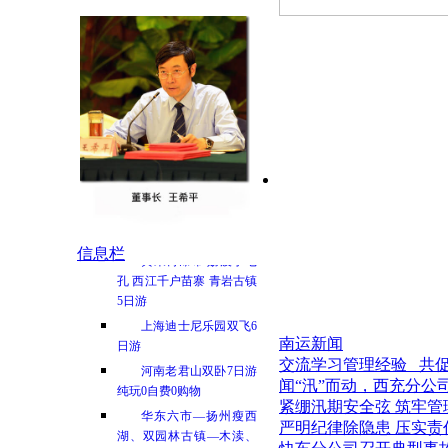
遇见内蒙
信息栏
黄果树瀑布 荔波小七
孔 西江千户苗寨 青岩古镇
5日游
上海迪士尼乐园双飞6
南运新闻
日游
交流学习管理经验 共促
河南老君山双卧7日游
闻“汛”而动，西充分公司
纯玩0自费0购物
紧绷汛期安全弦 筑牢管
华东六市—扬州瘦西
严明纪律除隐患 压实责任
湖、双园林古镇—木渎、